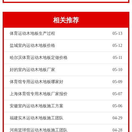
板厂家就有好几百家。能在运动木地板市场成为有影响
力的国产运动木地板品牌，值得信赖。
相关推荐
体育运动木地板生产过程
05-13
盐城室内运动木地板价格
05-12
哈尔滨体育运动木地板定做价格
05-11
好的室内运动木地板厂家
05-10
体育馆专用运动木地板哪家好
05-09
如何设计运动木地板均衡含水率呢？我国南方气候环境
因为多雨，阴暗潮湿，所以空气中水分子较多，所以设
上海体育馆专用木地板厂家报价
05-07
计运动木地板铺装方案的时候，运动木地板含水率应当
安徽室内运动木地板施工方案
05-06
与之相匹配，也是较高为好；反之，我国北方天气干燥
福建实木运动木地板施工团队
04-29
少雨，空气中水分子较少，所以设计的运动木地板含水
河南篮球馆运动木地板施工团队
04-28
率也较应低。欧氏地板-22厚羽毛球馆木地板施工技术方