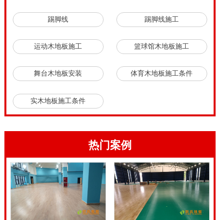
的震伤。演出舞台木地板哪一家好？哪些的演出舞台木
踢脚线
踢脚线施工
地板才算是专业性的呢？健身运动木地板技术工程师强
调，技术专业健身运动木地板生产厂家制作的演出舞台
运动木地板施工
篮球馆木地板施工
木地板，才有技术专业品质保证。与此同时，健身运动
舞台木地板安装
体育木地板施工条件
木地板生产厂家也有技术专业安裝精英团队，及其完善
的售后维修服务，保证了演出舞台木地板技术专业安
实木地板施工条件
裝，及其日常运用的售后服务。22厚羽毛球馆木地板施
工技术方案。
22厚羽毛球馆木地板施工技术方案，虫眼地板的出现自
热门案例
然是受到利益的驱使，虫眼地板每平方米成本只有七八
十元，再加上油漆，每平方米的成本也就100来元。而
没有虫眼的合格木材原料尤其是一等品，成本则至少是
几倍，不要因小失大。运动木地板面板考察，要防止不
良商家用涂料盖住虫眼的作假行为。