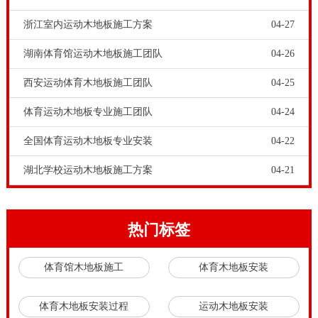
案，体育运动专业木地板是由各种木质纤维和细胞泡的
浙江室内运动木地板施工方案
04-27
构成的有机体，具有天然的吸震功能。运动木地板本身
湖南体育馆运动木地板施工团队
04-26
的特性，加上面层地板下辅助结构的支持，所以无论在
西安运动体育木地板施工团队
04-25
安全上，专业性能上，都能满足各种不同类型运动项目
的要求。而且国产品牌运动木地板厂家，为客户提供从
体育运动木地板专业施工团队
04-24
运动木地板设计到安装和售后等全天候服务，可以为客
全国体育运动木地板专业安装
04-22
户节省成本，满足专业运动的需求。选择了品牌运动木
湖北学校运动木地板施工方案
04-21
地板厂家，一站式服务全程无忧。
运动木地板的各种指标都符合标准要求，运动木地板要
求对地板表层材质进行精选，要求选择软硬适中、变形
热门标签
量微例如长纤维结构的木地板，对运动员皮肤的伤害
体育馆木地板施工
体育木地板安装
小、能有效地抗震、减少震动、对球的反弹性能良好、
隔音独特的弹力软垫，为坚硬的篮球场木地板提供独特
体育木地板安装过程
运动木地板安装
的弹性及承受重压、减少运动员在地板上因弹跳所带来