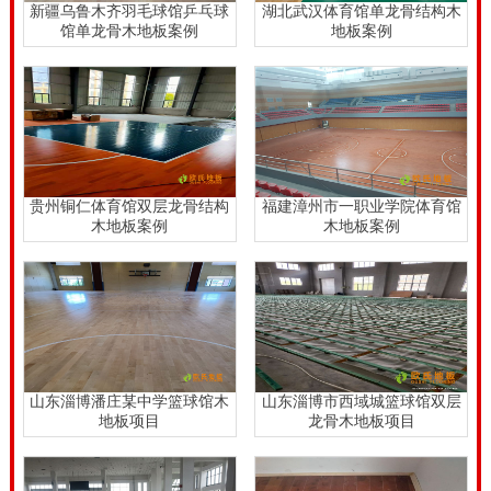
新疆乌鲁木齐羽毛球馆乒乓球
湖北武汉体育馆单龙骨结构木
馆单龙骨木地板案例
地板案例
贵州铜仁体育馆双层龙骨结构
福建漳州市一职业学院体育馆
木地板案例
木地板案例
山东淄博潘庄某中学篮球馆木
山东淄博市西域城篮球馆双层
地板项目
龙骨木地板项目