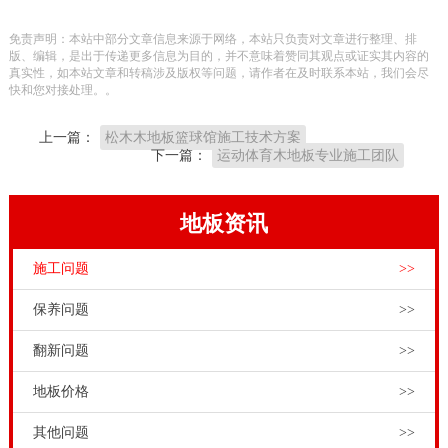
链条，在中国东北和俄罗斯原生树林区建了自身的木材
免责声明：本站中部分文章信息来源于网络，本站只负责对文章进行整理、排
贮备产业基地和生产制造加工厂，积极主动产品研发新
版、编辑，是出于传递更多信息为目的，并不意味着赞同其观点或证实其内容的
真实性，如本站文章和转稿涉及版权等问题，请作者在及时联系本站，我们会尽
品和新技术新工艺，持续达到运动场馆和造型艺术演出
快和您对接处理。。
舞台基本建设健身运动木地板销售市场的多种多样要
上一篇：
松木木地板篮球馆施工技术方案
求。
下一篇：
运动体育木地板专业施工团队
体育运动木地板如何刷漆？在刷新漆之前，先要做一些
准备工作。比如使用合适的去尘拖把，清洁地板，之后
地板资讯
拿去地板上放置的所有物品，用细砂或羊毛刷磨去*上
施工问题
>>
层旧漆，若使用水性氮产品，不须再使用羊毛钢刷。而
且还要记得采购体育运动木地板水性漆。22厚羽毛球馆
保养问题
>>
木地板施工技术方案，有的朋友说，运动木地板采购找
翻新问题
>>
厂家，能理解；但是让找国产运动木地板品牌厂家，就
地板价格
>>
有点不明白了。运动木地板工程师为大家科普一下，要
知道我国运动木地板市场上，光是形形色色的运动木地
其他问题
>>