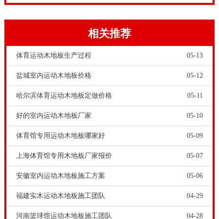
干净;晾干后就可以投入使用啦。
相关推荐
体育运动木地板生产过程
05-13
盐城室内运动木地板价格
05-12
哈尔滨体育运动木地板定做价格
05-11
好的室内运动木地板厂家
05-10
运动木地板市面上有很多，但是专业正规的运动木地板
体育馆专用运动木地板哪家好
05-09
厂家却不多。体育场馆工程商和甲方，在选购时要留心
杂牌军、游击队等不法运动木地板商家。建议体育场馆
上海体育馆专用木地板厂家报价
05-07
工程商和甲方，尽量去找专业的运动木地板厂家和品
安徽室内运动木地板施工方案
05-06
牌，
篮球木地板价格
-西安体育运动木地板施工团队，不
福建实木运动木地板施工团队
04-29
管是羽毛球馆、篮球馆还是其他体育场馆，都无法忽视
河南篮球馆运动木地板施工团队
04-28
运动地板的存在，因为运动地板和我们家里铺的地板大