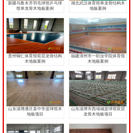
新疆乌鲁木齐羽毛球馆乒乓球
湖北武汉体育馆单龙骨结构木
馆单龙骨木地板案例
地板案例
贵州铜仁体育馆双层龙骨结构
福建漳州市一职业学院体育馆
木地板案例
木地板案例
山东淄博潘庄某中学篮球馆木
山东淄博市西域城篮球馆双层
地板项目
龙骨木地板项目