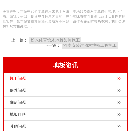
运动健身型。这种虽说全是体育运动场馆，可是由于实
免责声明：本站中部分文章信息来源于网络，本站只负责对文章进行整理、排
际应用领域不一样，因此地面装修的体育木地板规定也
版、编辑，是出于传递更多信息为目的，并不意味着赞同其观点或证实其内容的
真实性，如本站文章和转稿涉及版权等问题，请作者在及时联系本站，我们会尽
不一样。技术专业运动场馆规定铺设枫木A级，训练场
快和您对接处理。。
地能够 铺设柞木A级，运动健身型运动场馆能够 铺设枫
上一篇：
松木体育馆木地板如何施工
木C级，柞木B级这些。
下一篇：
河南安装运动木地板工程施工
从生产流程来看，作为体育运动木地板的专家与领导
者，专业运动木地板厂家的制造设备悉数采用的**木工
地板资讯
设备，具有效能高、损耗低的优势，可以充分的利用每
施工问题
>>
一块原木。西安体育运动木地板施工团队，人每天都要
洗脸，同样，只要篮球场馆每天都运营，地面铺装的篮
保养问题
>>
球木地板每天也要做清洁工作。
篮球木地板清洁
，可以
翻新问题
>>
先把湿拖把水拧干，清除运动木地板表面的污渍，好加
地板价格
>>
些洗洁精。将
体育木地板保养
精油装置在喷壶内，均匀
的喷洒在运动木地板表面，然后把体育木地板表面彻底
其他问题
>>