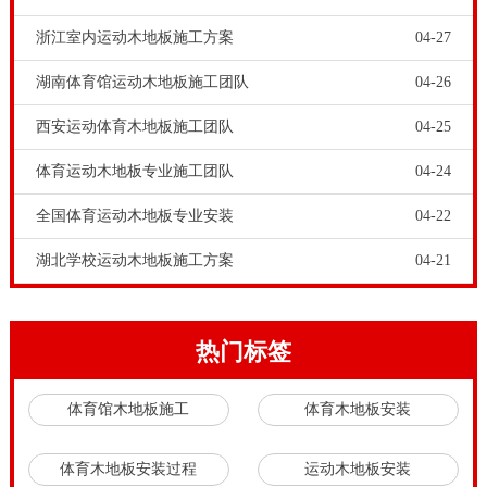
不一样，在所有体育活动中起到了决定性的作用，不仅
浙江室内运动木地板施工方案
04-27
便于体育比赛，并且对平日训练人员的安全也是非常重
湖南体育馆运动木地板施工团队
04-26
要的。选择一家专业可信的羽毛球馆木地板是非常重要
西安运动体育木地板施工团队
04-25
的。
运动木地板打磨有什么要求，以及如何进行运动木地板
体育运动木地板专业施工团队
04-24
面板打磨？运动木地板打磨原则就是“尽力而精，按需
全国体育运动木地板专业安装
04-22
而粗”，专业的运动木地板打磨工艺，就是运动木地板
湖北学校运动木地板施工方案
04-21
厂家的安装工程师，对运动木地板面板行精打磨，然后
进行精细打磨，使用运动木地板专用打磨机进行操作。
假如你去运动木地板销售市场，做一个市场调研，便会
热门标签
发觉当今我国体育竞赛木地板销售市场上许多全是代理
体育馆木地板施工
体育木地板安装
商或是零售商，压根沒有自身的加工厂或是绝大多数全
是代理加工的。仅有不可多得的品牌健身运动木地板生
体育木地板安装过程
运动木地板安装
产厂家，才有自身的详细的全产业链，有自身的木材购