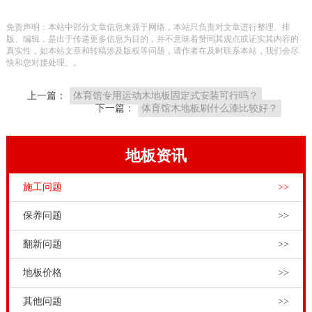
育馆专用运动木地板商家众多，而且如今互联网的发
免责声明：本站中部分文章信息来源于网络，本站只负责对文章进行整理、排
展，让一些企业的宣传五花八门，难以确认。
版、编辑，是出于传递更多信息为目的，并不意味着赞同其观点或证实其内容的
真实性，如本站文章和转稿涉及版权等问题，请作者在及时联系本站，我们会尽
欧氏体育馆专用运动木地板工程师为大家支招，采购体
快和您对接处理。。
育馆专用运动木地板可以从以下两点来考察：
上一篇：
体育馆专用运动木地板固定式安装可行吗？
是厂家吗
下一篇：
体育馆木地板刷什么漆比较好？
地板资讯
施工问题
>>
保养问题
>>
翻新问题
>>
厂家直销这个词很多人都听说过，大家也都比较喜欢直
地板价格
>>
接从厂家采购，因为没有中间商赚差价。从厂家拿货，
其他问题
>>
能保障获得体育馆专用运动木地板产品和服务的实惠。