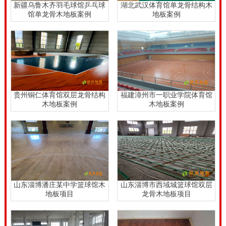
新疆乌鲁木齐羽毛球馆乒乓球
湖北武汉体育馆单龙骨结构木
馆单龙骨木地板案例
地板案例
贵州铜仁体育馆双层龙骨结构
福建漳州市一职业学院体育馆
木地板案例
木地板案例
山东淄博潘庄某中学篮球馆木
山东淄博市西域城篮球馆双层
地板项目
龙骨木地板项目