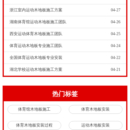
浙江室内运动木地板施工方案
04-27
湖南体育馆运动木地板施工团队
04-26
西安运动体育木地板施工团队
04-25
体育运动木地板专业施工团队
04-24
什么是原木储备基地？体育馆专用运动木地板的主要生
全国体育运动木地板专业安装
04-22
产材料就是各类材质的实木原材。原木储备基地，就是
体育馆专用运动木地板企业的原材料生产渠道。有没有
湖北学校运动木地板施工方案
04-21
原木储备基地，是体育馆专用运动木地板企业有无实力
的一个重要衡量标准。
热门标签
有原木储备基地有什么好处？就是原材料成本的控制，
让体育馆专用运动木地板厂家能控制采购成本，以更高
体育馆木地板施工
体育木地板安装
的性价比为客户服务。
欧氏体育馆专用运动木地板工程师指出，选择有规模的
体育木地板安装过程
运动木地板安装