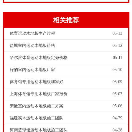
问题是，是厂家吗？是货真价实的体育馆专用运动木地
板厂家吗？因为客户喜欢厂家，所以体育馆专用运动木
相关推荐
地板商家都自称厂家，其实一部分只是体育馆专用运动
体育运动木地板生产过程
05-13
木地板小作坊和贴牌商。要确认所面对的体育馆专用运
盐城室内运动木地板价格
05-12
动木地板商家，是不是真正的体育馆专用运动木地板厂
家，建议体育场馆工程商和甲方朋友能够深入调查，实
哈尔滨体育运动木地板定做价格
05-11
地考察更好。
好的室内运动木地板厂家
05-10
有原木基地吗
体育馆专用运动木地板哪家好
05-09
中国体育馆专用运动木地板市场，体育馆专用运动木地
板企业很多，有规模和实力的体育馆专用运动木地板厂
上海体育馆专用木地板厂家报价
05-07
家并不多，有自己的原木储备基地的体育馆专用运动木
安徽室内运动木地板施工方案
05-06
地板企业更是少之又少。
福建实木运动木地板施工团队
04-29
河南篮球馆运动木地板施工团队
04-28