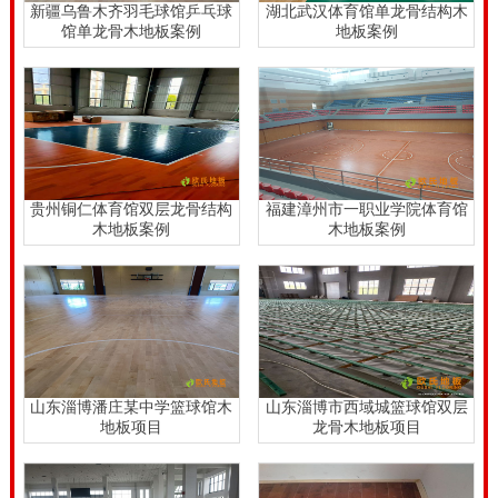
新疆乌鲁木齐羽毛球馆乒乓球
湖北武汉体育馆单龙骨结构木
馆单龙骨木地板案例
地板案例
贵州铜仁体育馆双层龙骨结构
福建漳州市一职业学院体育馆
木地板案例
木地板案例
山东淄博潘庄某中学篮球馆木
山东淄博市西域城篮球馆双层
地板项目
龙骨木地板项目