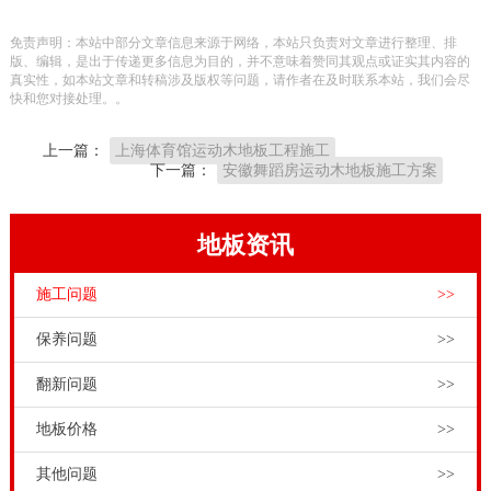
免不了发生各类难题，这个时候就必须 售后维修服务。
免责声明：本站中部分文章信息来源于网络，本站只负责对文章进行整理、排
一般来说，在中国健身运动木地板销售市场，国内品牌
版、编辑，是出于传递更多信息为目的，并不意味着赞同其观点或证实其内容的
真实性，如本站文章和转稿涉及版权等问题，请作者在及时联系本站，我们会尽
体育竞赛木地板生产厂家的售后有确保。
快和您对接处理。。
篮球场木地板是依据原始水泥地上上的一个悬浮式结构
上一篇：
上海体育馆运动木地板工程施工
层，有单龙骨、双龙骨、主辅龙骨和板式龙骨，单龙骨
下一篇：
安徽舞蹈房运动木地板施工方案
规范高度为85mm，双龙骨规范高度为130mm，所以在
地上基建时，一定要预留出空间。运动地板铺装前一定
地板资讯
要坚持地上的枯燥，在装置过程中制止穿插施工。体育
施工问题
>>
场馆专用木地板安装方法，我国实木资源的主要产地分
布，是我国东北地区以及西南地区。运动木地板生产厂
保养问题
>>
家，为了节省运输成本往往把生产车间都会设在林区。
翻新问题
>>
这也可以成为大家考察运动木地板厂家的一个技巧。如
地板价格
>>
果运动木地板企业在林区，就比不在林区的运动木地板
企业更有优势。
其他问题
>>