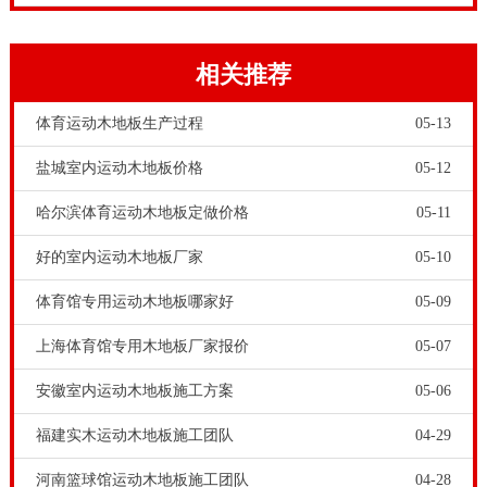
相关推荐
体育运动木地板生产过程
05-13
盐城室内运动木地板价格
05-12
哈尔滨体育运动木地板定做价格
05-11
运动木地板控制色差的一个方法，就是同批采购。我们
好的室内运动木地板厂家
05-10
知道专业运动木地板厂家，可以为客户提供个性化定制
体育馆专用运动木地板哪家好
05-09
服务。当运动木地板企业收到客户订单之后，就会根据
客户订单采购量，进行安排实木原材料。同一批实木原
上海体育馆专用木地板厂家报价
05-07
材料的地板色泽相差不大，不同批次的实木原材料生产
安徽室内运动木地板施工方案
05-06
的地板色差就很大。体育馆木地板厂家-体育场馆专用木
福建实木运动木地板施工团队
04-29
地板安装方法，室内体育场馆，对于地面铺装的运动木
河南篮球馆运动木地板施工团队
04-28
地板，还要求抗压耐磨，当用手推车将运动器械在运动