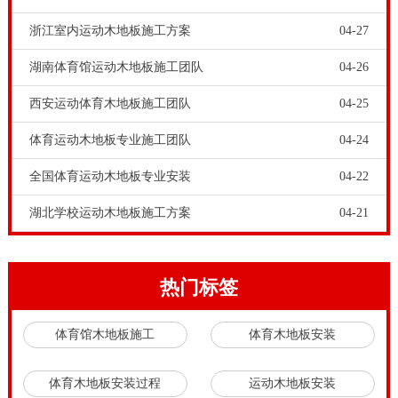
场内来回推动时，确保不会损坏地板。根据**质量标
浙江室内运动木地板施工方案
04-27
准，专业运动木地板要求滚动负载能承受的值应为
湖南体育馆运动木地板施工团队
04-26
2500N。这样才能满足室内体育运动，保护运动木地板
西安运动体育木地板施工团队
04-25
质量，延长运动木地板的使用寿命。
体育木地板是专业性的很强的运动木地板，和家用地板
体育运动木地板专业施工团队
04-24
截然不同，现在市面上一些小作坊生产的体育木地板都
全国体育运动木地板专业安装
04-22
很滑，有些客户会选择在体育地板上面铺一层塑胶地
湖北学校运动木地板施工方案
04-21
板，那样成本很高，还有的客户会选择保养，但是保养
的方式有些是不可取的，比如在体育地板上面打蜡是一
定要禁忌的，那样就会越来越滑。篮球场地馆在安装完
热门标签
篮球场地木地板后，都是会在木地板整体面层涂上2mm-
体育馆木地板施工
体育木地板安装
3mm厚的木地板专用型漆。那样做不但可以提升木地板
的耐磨性能，使体育木地板具备一定的保障作用，还能
体育木地板安装过程
运动木地板安装
够防止选手在运作全过程中负伤。篮球场地木地板是怎