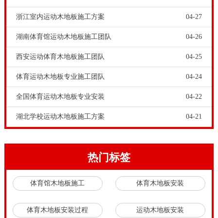
木地板生产厂**给各位科谱一个解决泡泡糖的方法，用
浙江室内运动木地板施工方案
04-27
冰块儿压在泡泡糖的香口胶上，对，你不看错，便是冰
湖南体育馆运动木地板施工团队
04-26
块儿，热障热缩的基本原理让香口胶发硬变脆，用信用
西安运动体育木地板施工团队
04-25
卡或是个人名片啥的刮掉，这招百试百灵鸟并且非常好
用。欧氏地板-枫桦木体育木地板施工流程是什么，假如
体育运动木地板专业施工团队
04-24
健身运动木地板表层的喷漆沒有被毁坏，仅仅发生一点
全国体育运动木地板专业安装
04-22
划痕，那麼我们可以在清理后用抛光膏立即打磨抛光;假
湖北学校运动木地板施工方案
04-21
如木地板漆料被毁坏了，我们可以做一些技术性上的解
决。比如，用电烙铁将修复蜡加温，刮掉不必要的一部
分，待干躁24小时后，用400号打磨砂纸抛光，随后给
热门标签
健身运动木地板上油漆并打磨抛光。
体育馆木地板施工
体育木地板安装
近些年健身运动木地板的运用愈来愈普遍，早已不限于
标准篮球场，在健身会所、文化活动中心也会发觉健身
体育木地板安装过程
运动木地板安装
运动木地板的影子。大**在购置健身运动木地板时，会