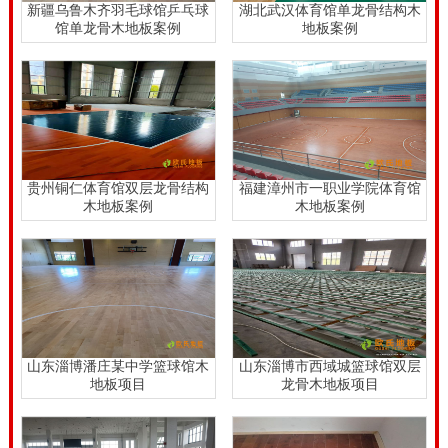
新疆乌鲁木齐羽毛球馆乒乓球
湖北武汉体育馆单龙骨结构木
馆单龙骨木地板案例
地板案例
实，易烘干处理，久放不掉色，其木料比重特大，收拢
大、抗压强度高。2）构造高密度，不容易锯解，横切
面光洁，易裂开、涨缩形变，不容易干躁。耐水、抗磨
损，不容易铆接，上色特性优良。3）柞木称红橡木，
出产与在我**吉林黑龙江省大、小兴安岭一带，销售市
贵州铜仁体育馆双层龙骨结构
福建漳州市一职业学院体育馆
场上看到*大部分红橡木均为我**柞木。
木地板案例
木地板案例
山东淄博潘庄某中学篮球馆木
山东淄博市西域城篮球馆双层
地板项目
龙骨木地板项目