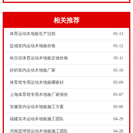
身心健康的**活动场地，对构建路面室内空间的体育竞
赛木地板的**能力规定**。**的木材，新科技的加工工
相关推荐
艺，多方位的服务项目，使**品牌体育竞赛木地板在冲
击性消化率、规范竖直形变、相对性竖直形变、翻转荷
体育运动木地板生产过程
05-13
载、球的反跳率和滚动摩擦指数六大性能参数层面都做
盐城室内运动木地板价格
05-12
到很**。
哈尔滨体育运动木地板定做价格
05-11
好的室内运动木地板厂家
05-10
体育馆专用运动木地板哪家好
05-09
上海体育馆专用木地板厂家报价
05-07
安徽室内运动木地板施工方案
05-06
福建实木运动木地板施工团队
04-29
健身运动木地板技术工程师来为我们普及一下，怎样合
河南篮球馆运动木地板施工团队
04-28
理地处理健身运动木地板遇到泡泡糖的难题。健身运动