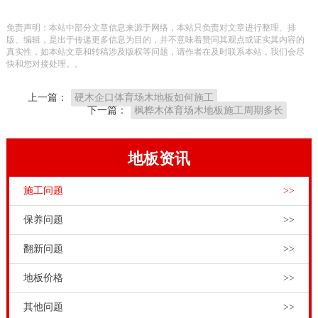
研究，并且变成 我**体育竞赛木地板领域的**。几十年
免责声明：本站中部分文章信息来源于网络，本站只负责对文章进行整理、排
来铺设了许许多多**好几**运动场馆和剧场演出舞台。
版、编辑，是出于传递更多信息为目的，并不意味着赞同其观点或证实其内容的
真实性，如本站文章和转稿涉及版权等问题，请作者在及时联系本站，我们会尽
**品牌体育场馆木地板也是保证**，体育场馆木地板的
快和您对接处理。。
挑选要**先选择正规平台的**品牌运动木地板生产厂
上一篇：
硬木企口体育场木地板如何施工
**。
下一篇：
枫桦木体育场木地板施工周期多长
新一届中间**集体把中**社会现状的基本矛盾叙述为广
大群众对幸福生活的追求**，同社会经济发展的不平衡
地板资讯
不充足中间的分歧。如今中**人物质条件迅猛发展，大
施工问题
>>
量人開始追求**健身运动和精神实质游戏**。那样全社
会发展**须要越来越多的**性的房间内体育竞赛展览馆
保养问题
>>
和造型艺术演出舞台。实木板拼装地板，也**是体育文
翻新问题
>>
化木地板和演出舞台木地板是常用的运动场馆和剧场演
地板价格
>>
出舞台地面装修原材料。枫桦木体育木地板施工流程是
什么，因为运动场馆的是大**开展体育竞赛和健身培训
其他问题
>>