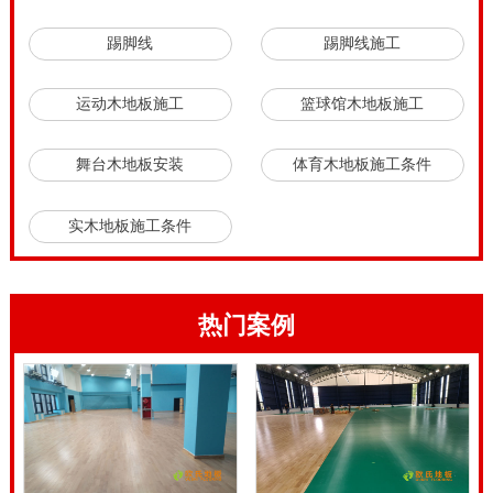
发觉销售市场上各健身运动木地板的价钱良莠不齐，有
踢脚线
踢脚线施工
的乃至每平方米会差出来好几百元钱。这也是很一切正
常的状况，只需大伙儿紧紧记牢一分钱一分货**可以
运动木地板施工
篮球馆木地板施工
了。健身运动木地板技术工程师强调，无论是哪些运动
舞台木地板安装
体育木地板施工条件
场馆地面装修，在铺设以前，一定先要购置运动场馆的
各类具体主要参数，并且尽量**。由于体育场馆木地板
实木地板施工条件
铺设计划方案，便是依据那些主要参数来管理决策的。
一旦主要参数发生出错，铺设计划方案也**错误。在大
部分体育场馆的工程施工基本建设中，常常会因为运动
热门案例
场馆健身运动木地板发生变**设计方案和变**工程施工
方案阶状况，进而提升一些花费，乃至直接影响施工
期。枫桦木体育木地板施工流程是什么。
枫桦木体育木地板施工流程是什么，柞木是非常大众化
的实木板原材料。柞木拼装地板的特性：1）材质硬