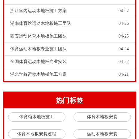
面板，如果有轻微的色差，可以交叉铺设，这样也可以
浙江室内运动木地板施工方案
04-27
不影响地面的美观程度。舞台木地板品牌-松木运动木地
湖南体育馆运动木地板施工团队
04-26
板安装需要注意什么，2、夏秋多雨高温季节，由于空
西安运动体育木地板施工团队
04-25
气湿度加大，应加强馆内空气流通（下雨天应关闭门
窗）以降低馆内空气湿度，有条件的可利用空调的**功
体育运动木地板专业施工团队
04-24
能进行**（**时应减少空气的流通），以保证室内湿度
全国体育运动木地板专业安装
04-22
在允许范围。
湖北学校运动木地板施工方案
04-21
企业***常见的现象**是对已购买产品的消费者不管不
问，或是搪塞推脱。有些商**常常在收到消费者反馈的
有关运动木地板**或是运动木地板装修的问题时，常常
热门标签
形成商**、厂**、装修公司相互推脱责任的情况。这
体育馆木地板施工
体育木地板安装
种“卖出去的货泼出去的水”的心理，让不少消费者气愤
不已。篮球场运动木地板双层夹板龙骨系统是一种具高
体育木地板安装过程
运动木地板安装
吸震性和连续性的固定悬浮式的运动木地板系统，符合