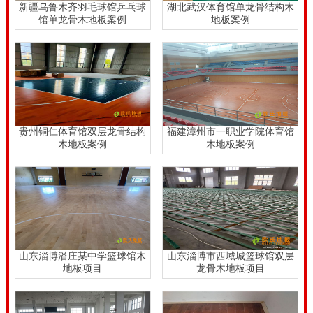
新疆乌鲁木齐羽毛球馆乒乓球
湖北武汉体育馆单龙骨结构木
馆单龙骨木地板案例
地板案例
贵州铜仁体育馆双层龙骨结构
福建漳州市一职业学院体育馆
木地板案例
木地板案例
山东淄博潘庄某中学篮球馆木
山东淄博市西域城篮球馆双层
地板项目
龙骨木地板项目