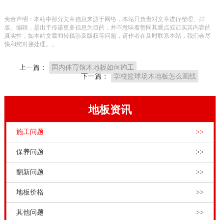
板有什么要求呢？运动木地板工程师指出，羽毛球场木
免责声明：本站中部分文章信息来源于网络，本站只负责对文章进行整理、排
地板的体育性能和技术指标，达到**际标准。羽毛球场
版、编辑，是出于传递更多信息为目的，并不意味着赞同其观点或证实其内容的
真实性，如本站文章和转稿涉及版权等问题，请作者在及时联系本站，我们会尽
木地板还要有**铺装施工处理工艺，保障羽毛球场木地
快和您对接处理。。
板的安装效果。
上一篇：
国内体育馆木地板如何施工
**清洗剂都需要在篮球馆的日常维护和保养的实木体育
下一篇：
学校篮球场木地板怎么画线
馆木地板。这是实木体育馆木地板产业的快速发展。高
耐磨性。体育馆的木地板的安装是在篮球馆的装修非常
地板资讯
重要的过程。体育馆的木地板的表面与和环境耐磨型材
施工问题
>>
料装饰覆盖材料表面的缺陷，提高耐磨损性，耐热性，
耐水性和在基板表面的耐腐蚀性，同时，它可以**和提
保养问题
>>
高强度和材料的尺寸稳定性。表面越稳定越好。运动地
翻新问题
>>
板是一种功能性地板*一。羽毛球木地板夹板。松木运
地板价格
>>
动木地板安装需要注意什么，虽然**的运动木地板根据
档次的不同**也相差较大，但是相对来说，比普通木地
其他问题
>>