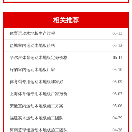
板成本造价高，**运动木地板**显然不是普通**庭可以
接受的，因此，**的运动木地板在**庭中使用的意义不
相关推荐
大。因为没有必要。除非是**庭小型体育活动室，要求
铺装**运动木地板。
体育运动木地板生产过程
05-13
盐城室内运动木地板价格
05-12
哈尔滨体育运动木地板定做价格
05-11
好的室内运动木地板厂家
05-10
体育馆专用运动木地板哪家好
05-09
上海体育馆专用木地板厂家报价
05-07
在铺装体育馆木地板时，要根据体育馆木地板铺装流
安徽室内运动木地板施工方案
05-06
程，一步一步操作，不能偷工减料，影响体育馆木地板
福建实木运动木地板施工团队
04-29
的铺装效果。为了保证场地运动木地板的整体结构稳
河南篮球馆运动木地板施工团队
04-28
定，先固定实木龙骨，然后铺承载毛板，之后铺装上层