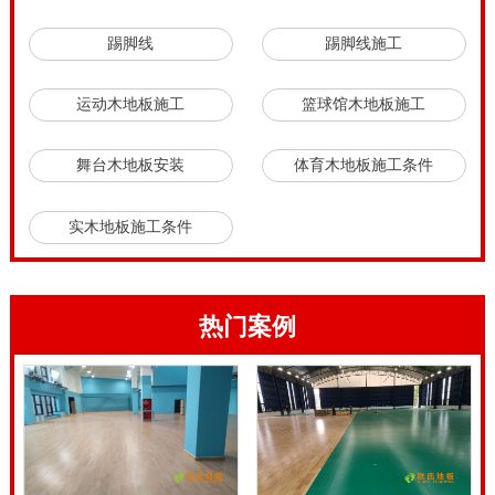
运动木地板要求的各项标准。相对于运动地胶，PVC材
踢脚线
踢脚线施工
料等运动地板，枫木篮球场地板比较大特点是外观亮
丽、耐用、维护简单方便。松木运动木地板安装需要注
运动木地板施工
篮球馆木地板施工
意什么。
舞台木地板安装
体育木地板施工条件
松木运动木地板安装需要注意什么，体育运动木地板**
工程师特意提示，挑选室内体育运动木地板还会出现色
实木地板施工条件
差，这不必担心。因为室内体育运动木地板出现色差是
很正常的现象。树木在自然的生长过程中，受气候变化
和土壤条件差异的影响，自然形成同一株木材的不同部
热门案例
分的色泽，纹理各异。心材通常色深，位于树干横切面
的内部，心材由边材逐渐转化形成，而边材位于树干的
外部，通常色浅。