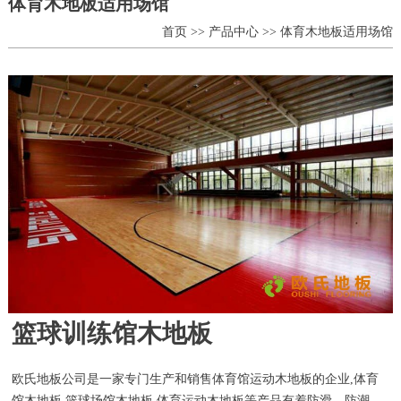
体育木地板适用场馆
首页
>>
产品中心
>>
体育木地板适用场馆
篮球训练馆木地板
欧氏地板公司是一家专门生产和销售体育馆运动木地板的企业,体育
馆木地板,篮球场馆木地板,体育运动木地板等产品有着防滑、防潮、