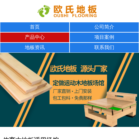
首页
公司简介
产品中心
项目案例
地板资讯
联系我们