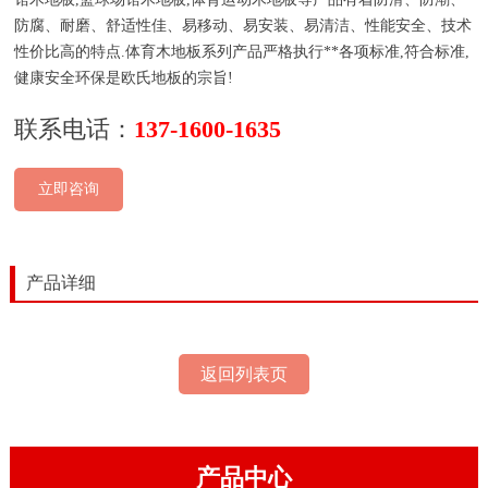
防腐、耐磨、舒适性佳、易移动、易安装、易清洁、性能安全、技术
性价比高的特点.体育木地板系列产品严格执行**各项标准,符合标准,
健康安全环保是欧氏地板的宗旨!
联系电话：
137-1600-1635
立即咨询
产品详细
返回列表页
产品中心