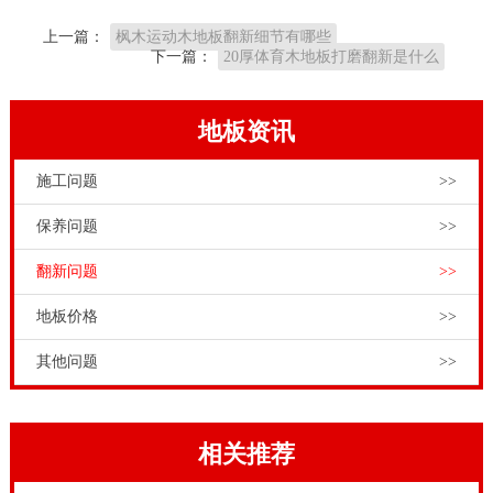
为了满足运动木地板市场的多种需求，我国运动木地板
上一篇：
枫木运动木地板翻新细节有哪些
企业研发出
单层龙骨结构
、
双层龙骨结构
、
主辅龙骨结
下一篇：
20厚体育木地板打磨翻新是什么
构
和
板式龙骨结构
、双龙骨固定松木斜铺龙骨结构、双
龙骨双减震龙骨结构、钢槽龙骨结构等多种安装结构，
地板资讯
满足不同地形条件和客户私人订制安装需求。其中单层
施工问题
>>
龙骨结构和双层龙骨结构铺装场馆较多。柞木体育场木
地板翻新要点，13716001635与塑胶地板、复合地板相
保养问题
>>
比，运动木地板有更好的健康舒适表现。在运动木地板
翻新问题
>>
尚未普及前，复合地板与塑胶地板因其价格低廉，而备
地板价格
>>
受体育场馆欢迎。但复合地板多为三层或多层木经涂胶
热压而成，势必存在一定量的甲醛，塑胶地板材质较
其他问题
>>
轻，破损后无法修复，沾水或使用时间长了就会很滑，
无法真正为运动人提供很好的运动体验。
相关推荐