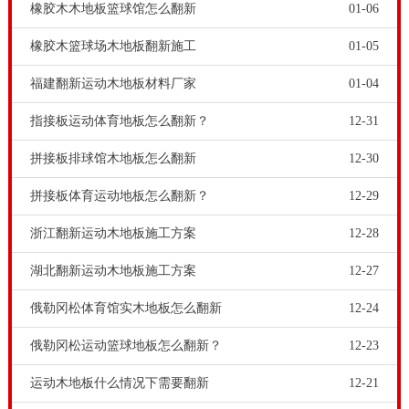
橡胶木木地板篮球馆怎么翻新
01-06
橡胶木篮球场木地板翻新施工
01-05
福建翻新运动木地板材料厂家
01-04
指接板运动体育地板怎么翻新？
12-31
拼接板排球馆木地板怎么翻新
12-30
美国有NBA,中国有CBA，职业篮球运动联赛已成为篮
球体育运动的加油站。篮球运动在中国可以说是很深受
拼接板体育运动地板怎么翻新？
12-29
人们喜爱的运动项目。品牌体育运动木地板合作对象
浙江翻新运动木地板施工方案
12-28
中，专业的篮球场馆需求也与日俱增。舞台木地板品牌-
湖北翻新运动木地板施工方案
12-27
柞木体育场木地板翻新要点，运动木地板安装，要有专
俄勒冈松体育馆实木地板怎么翻新
12-24
业的运动木地板铺材，还要有运动木地板厂家的安装工
人来作业。体育场馆工程商和甲方朋友，大多都比较重
俄勒冈松运动篮球地板怎么翻新？
12-23
视体育木地板专业质量，但是忽略了体育木地板的铺
运动木地板什么情况下需要翻新
12-21
装。不请第三方工程队来铺装。因为第三方的工程队没