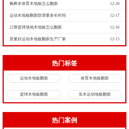
枫桦木体育木地板怎么翻新
12-20
有运动木地板施工经验，铺装质量难以保障。
伴随互联网时代的发展，与互联网相关的媒体工具在现
运动木地板翻新防滑要多长时间
12-17
实社会中也被运用地越来越广泛，除了电视广告、手机
22厚篮球场地木地板怎么翻新
12-16
移动端推广等等以外，各种传播速度异常迅速的宣传手
质量好运动木地板翻新生产厂家
12-15
段也逐渐被运用到运动木地板企业市场营销当中，比如
我们常用的微博、微信及短视频直播平台。运动木地板
稳定层也是运动木地板系统不可缺少的重要辅料，稳定
热门标签
层主要起着稳定运动木地板环境的作用。运动木地板稳
运动木地板翻新
体育木地板翻新
定层材料可以是松木，杉木等实木，也可以是压缩人工
板，铺装标准是14mm(±1)厚夹层板，顺球场地线方向呈
篮球木地板翻新
实木运动地板翻新
90°直铺，固定于龙骨上。柞木体育场木地板翻新要点。
柞木体育场木地板翻新要点，在中国经济快速发展，居
民收入不断提高，居民生活水平稳步提升，居民生活娱
热门案例
乐消费升级的宏观背景下，体育产业迎来了“全民体