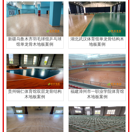
育”时代。作为体育产业发展重心的体育场馆业也顺势
得以快速发展。营造体育场馆地面空间的体育木地板行
业也水涨般高，市场前景。
新疆乌鲁木齐羽毛球馆乒乓球
湖北武汉体育馆单龙骨结构木
馆单龙骨木地板案例
地板案例
贵州铜仁体育馆双层龙骨结构
福建漳州市一职业学院体育馆
木地板案例
木地板案例