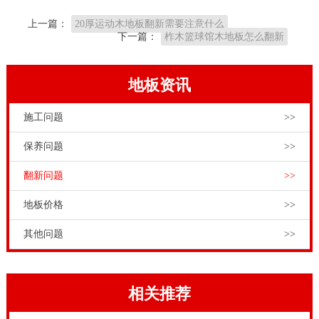
如果室内运动场馆因为外部原因和人为因素导致运动木
上一篇：
20厚运动木地板翻新需要注意什么
地板浸水，这时该怎么办呢?根据体育木地板浸水情况
下一篇：
柞木篮球馆木地板怎么翻新
和受损情况，应采取不同的处理办法。体育木地板日常
养护工作人员，先要对浸水情况进行现场评估，根据浸
地板资讯
水情况采取有针对性的处理方法。国内风雨操场木地板
施工问题
>>
翻新要点，13716001635中国体育运动木地板行业，相
比运动木地板小作坊和贴牌运动木地板商家，我国本土
保养问题
>>
的品牌运动木地板厂家，具备人无我有的众多优势。品
翻新问题
>>
牌体育运动木地板厂家有专业的产品质量，还有丰富的
地板价格
>>
运动木地板铺装经验。选择品牌运动木地板厂家，高品
质的体育运动木地板，专业的施工团队，完善的售后服
其他问题
>>
务，确保营造既漂亮又安全的体育场馆和运动场所。让
广大体育木地板经销商、体育场馆工程商和各类学校文
相关推荐
体活动场馆建设负责人再无后顾之忧。