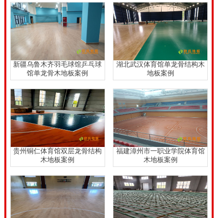
地面铺装工程，又要找专业的运动木地板厂家，提供体
育木地板产品，并且负责体育木地板铺装。
体育木地板
安装
工程，体育场馆工程商和甲方要一起验收。严格验
收程充，确保工程质量。不格合就返工。国内风雨操场
新疆乌鲁木齐羽毛球馆乒乓球
湖北武汉体育馆单龙骨结构木
木地板翻新要点。
馆单龙骨木地板案例
地板案例
国内风雨操场木地板翻新要点，物理力学原理，力的作
用是相互的。在室内体育场馆，运动人员的运动量越
大，对体育木地板的冲击力就越大。为了有效消解运动
人员的运动冲击力，要求体育木地板有很好的吸震减震
性能。行业标准，体育木地板的吸震技术指标是等于大
贵州铜仁体育馆双层龙骨结构
福建漳州市一职业学院体育馆
木地板案例
木地板案例
于53%，该项指标主要是指地板应具有良好的冲力吸收
性能。