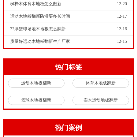
枫桦木体育木地板怎么翻新
12-20
言，家装木地板是直接铺装；而体育运动木地板是以整
体结构系统来铺装的。现在各大厂家都有多种体育运动
运动木地板翻新防滑要多长时间
12-17
木地板结构，常见的就是
双层龙骨结构
运动地板和
单层
22厚篮球场地木地板怎么翻新
12-16
龙骨结构
的，从造价成本上，双层结构体育运动木地板
质量好运动木地板翻新生产厂家
12-15
的成本要高于单层的，因此单纯从结构上比较，双层结
构的价格要高于单层结构的。
体育木地板和家装木地板不同。体育木地板生产，对体
热门标签
育运动木地板生产厂家提出更高的工艺要求。体育场馆
运动木地板翻新
体育木地板翻新
工程商和甲方要选择体育运动木地板行业有实力有口碑
的体育运动木地板企业。不能只看廉价，被虚假广告宣
篮球木地板翻新
实木运动地板翻新
传所忽悠。品牌运动木地板厂家有很多体育场馆和剧院
舞台的铺装案例，可以做为采购决策参照。现在体育场
馆建设多是甲方招标。中标的体育场馆建筑公司，又会
热门案例
分解体育场馆建筑的各个工程项目。比如对于体育场馆