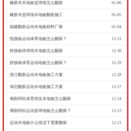
橡胶木木地板篮球馆怎么翻新
01-06
橡胶木篮球场木地板翻新施工
01-05
福建翻新运动木地板材料厂家
01-04
指接板运动体育地板怎么翻新？
12-31
拼接板排球馆木地板怎么翻新
12-30
体育场馆木地板防腐主要是防止腐烂与腐蚀，腐烂主要
拼接板体育运动地板怎么翻新？
12-29
是水导致的腐烂，而腐蚀则是因虫蛀导致的。我国专业
浙江翻新运动木地板施工方案
12-28
运动木地板厂家，体育运动木地板在生产加工和安装施
湖北翻新运动木地板施工方案
12-27
工中，都非常注意运动木地板的防虫防腐。采购实木原
俄勒冈松体育馆实木地板怎么翻新
12-24
材，要注意筛选虫眼原木；体育木地板在铺装和养护的
时候，可以在体育木地板龙骨中洒上灭虫剂，以防虫
俄勒冈松运动篮球地板怎么翻新？
12-23
蚁。体育馆木地板厂家-国内风雨操场木地板翻新要点，
运动木地板什么情况下需要翻新
12-21
体育木地板和普通木地板有很大的不同。就铺装方式而