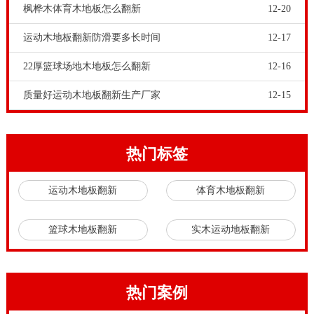
枫桦木体育木地板怎么翻新
12-20
场上体育运动木地板商家众多，鱼龙混杂，一些不法商
家为了商业利益以次充好，花样百出。让体育运动木地
运动木地板翻新防滑要多长时间
12-17
板经销商和体育馆工程施工公司眼花缭乱，不知如何选
22厚篮球场地木地板怎么翻新
12-16
购靠谱的体育运动木地板。运动木地板工程师建议，体
质量好运动木地板翻新生产厂家
12-15
育场馆工程商和甲方应当认准品牌运动木地板厂家。体
育运动木地板如何专业呢？不同的人可能会有不同的标
准，但是在选择运动木地板的时候，这个标准是相同
热门标签
的。体育运动木地板以**质量标准为准绳，运动木地板
运动木地板翻新
体育木地板翻新
要有运动、保护和技术三大功能。运动木地板面板要求
是纯实木原材料，还要吸震、抗压等六项专业技术指
篮球木地板翻新
实木运动地板翻新
标。松木篮球场木地板如何维修。
松木篮球场木地板如何维修，在室内体育场馆，当然要
铺装专业的体育木地板。当体育场馆工程商和甲方朋友
热门案例
到运动木地板市场采购的时候，一定要记住，正规合法