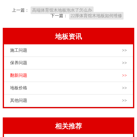
我国运动木地板企业，积极参与**体育工程和大型体育
上一篇：
高端体育馆木地板泡水了怎么办
场馆建设。我国体育运动木地板还是第七届、第十二届
下一篇：
22厚体育馆木地板如何维修
全运会体育比赛场馆器材供应商，在全国各地都有成功
案例。大到**专业训练场馆，小到机关单位，都有本土
地板资讯
体育运动木地板的身影，都有本土体育运动木地板安装
施工问题
>>
施工团队的足迹。松木篮球场木地板如何维修，体育运
木地板工程商和甲方很着急很关心体育
运动木地板多少
保养问题
>>
钱
一平米？这得先要搞清楚的是哪种材质的体育木地
翻新问题
>>
板，选定的是哪种龙骨安装系统。还得搞清不同的体育
地板价格
>>
场馆的用途及叁数所需不同的板材结构，具体面积和场
地情况来综合决定。
其他问题
>>
相关推荐