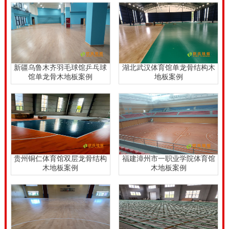
的品牌运动木地板厂家是不二之选。品牌运动木地板厂
家采购高品质的原木材料，高科技的生产工艺，专业的
施工团队，完善的售后服务，这些都是其它运动木地板
商家所没有的。
新疆乌鲁木齐羽毛球馆乒乓球
湖北武汉体育馆单龙骨结构木
馆单龙骨木地板案例
地板案例
贵州铜仁体育馆双层龙骨结构
福建漳州市一职业学院体育馆
木地板案例
木地板案例