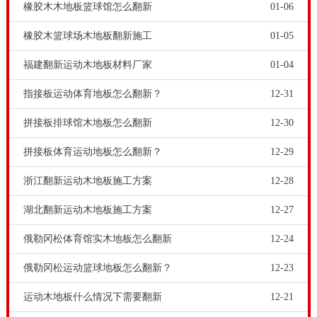
橡胶木木地板篮球馆怎么翻新
01-06
橡胶木篮球场木地板翻新施工
01-05
福建翻新运动木地板材料厂家
01-04
运动木地板原材料要精挑细选。运动木地板原木毛皮料
指接板运动体育地板怎么翻新？
12-31
的含水率为6-8%±1%,再经过72小时回潮平衡，方可用为
拼接板排球馆木地板怎么翻新
12-30
加工的坯料，有问题的坯料在此过程中全部被赛选，只
有优质的树料才可以进入加工环节。松木篮球场木地板
拼接板体育运动地板怎么翻新？
12-29
如何维修，室内体育场馆、篮球场、运动馆的运动木地
浙江翻新运动木地板施工方案
12-28
板安装是一个专业性强，并且比较复杂的事情。安装质
湖北翻新运动木地板施工方案
12-27
量的好坏与运动木地板安装工人的技术水平关系很大。
俄勒冈松体育馆实木地板怎么翻新
12-24
体育场馆工程商和甲方要请运动木地板厂家的安装工人
来铺装，不要请第三方来铺装。
俄勒冈松运动篮球地板怎么翻新？
12-23
随着运动爱好者人数逐渐增多，去运动馆的人越来越
运动木地板什么情况下需要翻新
12-21
多，同时对体育运动木地板的要求也越来越高。然而市