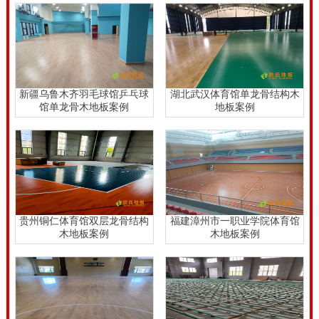
心呢？运动场馆工程项目商和招标方盆友，要十分重视
健身运动木地板安裝，请健身运动木地板生产厂家的安
装工程师来铺设，活做的好，还少耗费用。潜江运动场
馆木地板翻新选哪家。
新疆乌鲁木齐羽毛球馆乒乓球
湖北武汉体育馆单龙骨结构木
潜江运动场馆木地板翻新选哪家，在中国健身运动木地
馆单龙骨木地板案例
地板案例
板销售市场上，健身运动木地板店家不一样，体育竞赛
木地板产品报价也不一样。因为体育竞赛木地板行业前
景宽阔，因此 厂家也诸多。有品牌的生产厂家，也是有
杂牌军的生产厂家，有**地位的大型厂，也是有小型加
工厂的小型加工厂，这种不一样厂家生产的实木板健身
贵州铜仁体育馆双层龙骨结构
福建漳州市一职业学院体育馆
木地板案例
木地板案例
运动地板价格都不同样。