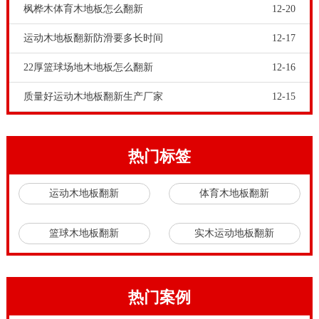
枫桦木体育木地板怎么翻新
12-20
较可靠。为何要这样说呢，这里有事实根据。主要是国
内体育运动木地板生产厂家，历经长时间的生产运营，
运动木地板翻新防滑要多长时间
12-17
积累了销售市场用户评价，塑造了自个的企业形象。国
22厚篮球场地木地板怎么翻新
12-16
内体育运动木地板生产厂家，集体育运动木地板铺设设
质量好运动木地板翻新生产厂家
12-15
计方案，生产和销售，安裝售后服务为一体。
运动木地板采购，不能只是比较价钱。虽然说运动木地
板市场上商家众多，大家需要货比三家，但是我们要知
热门标签
道比什么。不同运动木地板商家的体育木地板和舞台木
运动木地板翻新
体育木地板翻新
地板铺装材料，什么比较重要呢，不是采购价格，也不
是生产实木材料，而是运动木地板产品的专业质量。室
篮球木地板翻新
实木运动地板翻新
内装修游击队员和部分装饰公司为牟取巨额盈利，在健
身运动木地板安裝工程施工全过程中以次充好，在非常
大水平上危害了运动场馆工程项目商和招标方的权益。
热门案例
那样的健身运动木地板安裝工程施工精英团队谁可以安