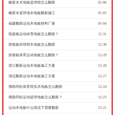
橡胶木木地板篮球馆怎么翻新
01-06
橡胶木篮球场木地板翻新施工
01-05
福建翻新运动木地板材料厂家
01-04
指接板运动体育地板怎么翻新？
12-31
拼接板排球馆木地板怎么翻新
12-30
仿液压篮球架的防撞面要比传统篮球架高，在运动过程
拼接板体育运动地板怎么翻新？
12-29
中能很好的防止运动员的冲撞。同时，移动起来也要比
浙江翻新运动木地板施工方案
12-28
平箱式篮球架方便许多。在篮球场馆建筑工程中，地面
湖北翻新运动木地板施工方案
12-27
铺装要求是枫木A板，不要为了省钱瞎凑合。篮球场馆
俄勒冈松体育馆实木地板怎么翻新
12-24
室内设施，还有篮球比赛区，观众看台区等，再建设一
些如商店，冷饮店，体育用品店等一些相关配套设施。
俄勒冈松运动篮球地板怎么翻新？
12-23
欧氏地板-潜江运动场馆木地板翻新选哪家，我国内的体
运动木地板什么情况下需要翻新
12-21
育运动木地板公司，以国内品牌体育运动木地板公司比