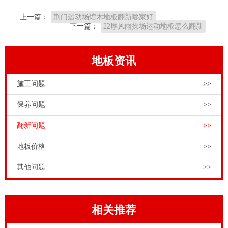
抗压强度，表层弹性强，给健身运动工作人员和表演艺
上一篇：
荆门运动场馆木地板翻新哪家好
术工作人员极好的活动感受。
下一篇：
22厚风雨操场运动地板怎么翻新
在标准篮球场应用的纯实木地板，则必须保证其篮球场
地木地板表层的清理和烘干性，因而在应用中，则必须
地板资讯
防止其与很多的水物质有一定的触碰，在清理量，更不
施工问题
>>
能应用食用碱来对其开展清除，为此防止其高偏碱物
质，对其地面的外表喷漆膜有一定的毁坏。平常清洗
保养问题
>>
时，则必须应用甩干的毛巾来对其外表开展擦洗。潜江
翻新问题
>>
运动场馆木地板翻新选哪家，体育专业木地板的承重负
地板价格
>>
荷及牢固化使用寿命要求达到比赛及训练的要求，如活
动篮球架及相关体育设施在木地板上移动时，木地板的
其他问题
>>
表层和结构不能因此遭到破坏。这就是标准所描述的滚
动负荷标准的概念。体育木地板的选材和结构设计应当
相关推荐
满足客户需求，才是专业体育功能性木地板。