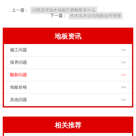
运动木地板生产厂**。
上一篇：
24厚篮球场木地板打磨翻新是什么
针对一般运动场馆工程项目商和招标方而言，是没法分
下一篇：
柞木实木运动地板如何维修
辨木料真假的。历经生产加工的木地板对运动场馆工程
项目商和招标方而言**没法辨别木材种类，故一些非法
地板资讯
店**为了**好地**垄断，**用一些价钱较划算的木材种
施工问题
>>
类假冒珍贵木材种类，例如用"灰木莲"假冒"红柚木"。
大伙儿在购置体育文化木地板的情况下，要对地面材料
保养问题
>>
细心分辨。松木运动木地板翻新步骤有哪些，在全部剧
翻新问题
>>
场演出舞台工程建设管理方法中，地面装修演出舞台木
地板价格
>>
地板能够算得上较为小的建筑项目。通常无法获得管理
人员充足的高度重视，或是因为别的关键的新项目技术
其他问题
>>
工种**管理方法与融洽，没时间顾及而忽略。实际上演
出舞台木地板的铺设工程项目，才算是全部剧场演出舞
相关推荐
台工程建筑的关键。演出舞台木地板购置和铺设都需要