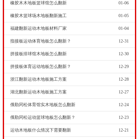
找技术**健身运动木地板生产厂**，才能够万无一失。
橡胶木木地板篮球馆怎么翻新
01-06
橡胶木篮球场木地板翻新施工
01-05
福建翻新运动木地板材料厂家
01-04
指接板运动体育地板怎么翻新？
12-31
拼接板排球馆木地板怎么翻新
12-30
拼接板体育运动地板怎么翻新？
12-29
在运动场馆的日常经营环节中，针对体育文化木地板要
浙江翻新运动木地板施工方案
12-28
搞好日常保养，特别是在夏季，高温天气，体育文化木
湖北翻新运动木地板施工方案
12-27
地板**不**露在明显的日光下，也需要操纵运动场馆室
俄勒冈松体育馆实木地板怎么翻新
12-24
温的骤然升降机难题，这种都有可能造成体育竞赛木地
板车漆的提早脆化，应尽量减少。欧氏地板-松木运动木
俄勒冈松运动篮球地板怎么翻新？
12-23
地板翻新步骤有哪些，伴随着喜爱打蓝球的人愈来愈
运动木地板什么情况下需要翻新
12-21
多，篮球场的需求也越来越大，因而，篮球赛木地板领