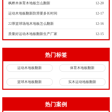
枫桦木体育木地板怎么翻新
12-20
域也随着快速进步起來，现如今的篮球赛木地板生产厂
**愈来愈多，坚信很多人都不晓得该如何去购买篮球赛
运动木地板翻新防滑要多长时间
12-17
木地板，购买篮球赛木地板是一件十分谨慎的事儿，**
22厚篮球场地木地板怎么翻新
12-16
要挑选出好的篮球赛木地板生产厂**，随后再去对篮球
质量好运动木地板翻新生产厂家
12-15
赛木地板材料、特性、品质、使用期限等要素开展考
评。
近期相关木地板“偏色”的举报比较多，有一部分**居装
热门标签
修小区业主为此做为向木地板店**理赔的原因。该责任
运动木地板翻新
体育木地板翻新
人强调，在合乎产品**规定的条件下，木地板店**有借
口回*别人的损失赔偿。因为木料特性而致，实木板拼
篮球木地板翻新
实木运动地板翻新
装地板发生偏色属常规状况，一般不容易组成产品**问
题，木地板“偏色”也不属于产品**问题。技术**的体育
竞赛木地板，要有健身运动、维护和技术性三大作用。
热门案例
体育竞赛木地板的维护特性**是指尽可能**选手在慢