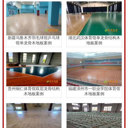
跑、球类运动和训炼时需承担的负荷，及其在一些****
维护的体育运动(比如搏击、摔跋或柔道)巾降低选手落
地式时负伤的频率所应具有的一种特性。松木运动木地
板翻新步骤有哪些。
新疆乌鲁木齐羽毛球馆乒乓球
湖北武汉体育馆单龙骨结构木
松木运动木地板翻新步骤有哪些，在体育竞赛木地板安
馆单龙骨木地板案例
地板案例
裝的情况下，一定配备技术**的延展性减振垫。小小的
减振垫，却有大功效。橡胶板除开可以使全部木地板构
造有一定的缓存作用，还能使木地板不可以直接与路面
触碰。这也**降低了体育竞赛木地板与水的触碰概率。
可避免体育竞赛木地板的返潮概率。
贵州铜仁体育馆双层龙骨结构
福建漳州市一职业学院体育馆
木地板案例
木地板案例