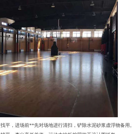
找平，进场前**先对场地进行清扫，铲除水泥砂浆虚浮物备用