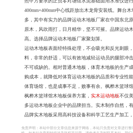
照甲方要求的正负零对场馆水泥基础面用水准仪进
400mm×400mm中心线距放出木龙骨安装线。舞
多，其中有实力的品牌运动木地板厂家在中国东北
原木，风吹雨打，日月精华，坚不可摧。品牌运动
高。选择品牌运动木地板厂家聚划算。
运动木地板表面经特殊处理，不会吸光和反光刺眼
料，非常的舒适，可以有效地减轻运动员的腿部冲击
不可或缺的。相对普通木地板，体育木地板的生产
购成本，就降低对体育运动木地板的品质和专业性
体育场馆，也是成事不足，败事有余。枫桦木篮球
枫桦木篮球馆木地板保养方案，
实木运动地板
不仅
多运动木地板企业中的品牌担当。实木制作自然，
品牌实木地板采用高科技设备和科学工艺生产加工
免责声明：本站中部分文章信息来源于网络，本站只负责对文章进行整
性，如本站文章和转稿涉及版权等问题，请作者在及时联系本站，我们