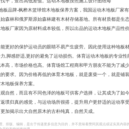
行找平，查出高低差值。运动木地板按照施工设计图纸每
台木地板品牌-枫桦木篮球馆木地板保养方案，我国运动木地板厂家
原始森林和俄罗斯原始森林建有木材存储基地。所有材质都是生
木地板厂家因为原材料成本较低，所以出品的运动木地板产品性
，能更好的保护运动员的眼睛不易产生疲劳。因此使用这种地板
力,脚感舒适,更好的避免了运动损伤。体育运动木地板的专业性
成本高，市场价格也高。体育场馆工程商和甲方朋友不能为了减
能的要求。因为价格再低的体育木地板，就是废柴一个，就是铺
馆木地板保养方案。
美观自然，而且有不同色泽的地板可供客户选择，让其成为了如
有返璞归真的感觉，与运动场所很搭，提升用户更舒适的运动享
，更加揭示出大自然原木的古朴纯真，自然天成。
理、排版、编辑，是出于传递更多信息为目的，并不意味着赞同其观点或证实其内容
会尽快和您对接处理。。