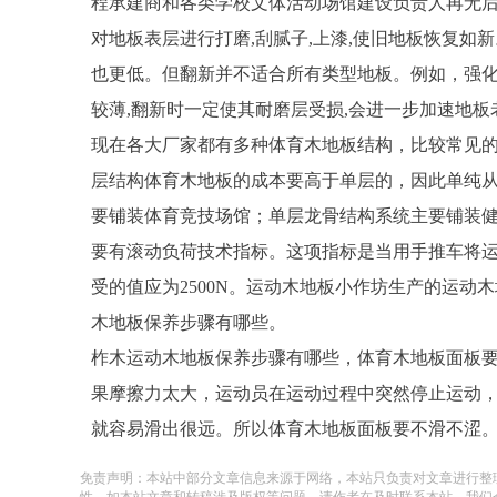
程承建商和各类学校文体活动场馆建设负责人再无
对地板表层进行打磨,刮腻子,上漆,使旧地板恢复如
也更低。但翻新并不适合所有类型地板。例如，强
较薄,翻新时一定使其耐磨层受损,会进一步加速地板
现在各大厂家都有多种体育木地板结构，比较常见
层结构体育木地板的成本要高于单层的，因此单纯
要铺装体育竞技场馆；单层龙骨结构系统主要铺装
要有滚动负荷技术指标。这项指标是当用手推车将
受的值应为2500N。运动木地板小作坊生产的运
木地板保养步骤有哪些。
柞木运动木地板保养步骤有哪些，体育木地板面板
果摩擦力太大，运动员在运动过程中突然停止运动
就容易滑出很远。所以体育木地板面板要不滑不涩
免责声明：本站中部分文章信息来源于网络，本站只负责对文章进行整
性，如本站文章和转稿涉及版权等问题，请作者在及时联系本站，我们