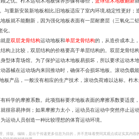
后顾之忧。柞木运动木地板保养步骤有哪些，
篮球馆木地板翻新
新。与重新安装新地板相比,旧地板适应了室内环境,稳定性更好；
化地板就不能翻新，因为强化地板表面有一层耐磨层（三氧化二
老化。
的就是
双层龙骨结构
运动地板和
单层龙骨结构
的，从造价成本上
从结构上比较，双层结构的价格要高于单层结构的。双层龙骨结
健身型体育场馆。为了保护运动木地板易损坏，所以要求运动木
运动器械在运动场内来回推动时，确保不会损坏地板。滚动负载
动木地板产品，一般没有相应的生产技术，滚动负荷难以达标。柞木
要有科学的摩擦系数。此项指标要求地板表面的摩擦系数要适度
，就很容易摔倒；如果摩擦力太小，运动员在运动中突然停止运
。为运动人员创造一种比较理想的体育运动环境。
理、排版、编辑，是出于传递更多信息为目的，并不意味着赞同其观点或证实其内容
会尽快和您对接处理。。