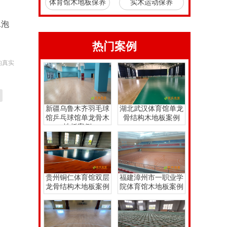
体育馆木地板保养
实木运动保养
水泡
热门案例
的真实
新疆乌鲁木齐羽毛球
湖北武汉体育馆单龙
馆乒乓球馆单龙骨木
骨结构木地板案例
地板案例
贵州铜仁体育馆双层
福建漳州市一职业学
龙骨结构木地板案例
院体育馆木地板案例