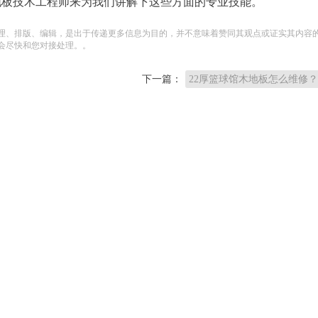
地板技术工程师来为我们讲解下这些方面的专业技能。
理、排版、编辑，是出于传递更多信息为目的，并不意味着赞同其观点或证实其内容
会尽快和您对接处理。。
下一篇：
22厚篮球馆木地板怎么维修？