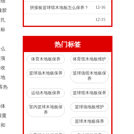
理细
12-16
拼接板篮球馆木地板怎么保养？
橡胶
性扎
12-15
量标
热门标签
什么
六项
体育木地板保养
体育馆木地板维护
吸收
篮球场木地板保养
篮球场馆木地板保
木地
养
客热
运动木地板保养
篮球馆木地板保养
的体
室内篮球木地板保
篮球场地板维护
养
很重
篮球木地板保养
用和