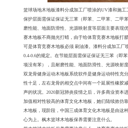
篮球场地木地板漆料分成加工厂喷涂的UV漆和施工工
保护层面需保证保证无三苯（即苯、二甲苯、二甲
磨性能、地面防滑性、光源映射度等层面主要表现优
赛木地板不商抛光打蜡，由于给体育竞赛木地板打
可是体育竞赛木地板必须 刷油漆。漆料分成加工厂
0.4-0.6的规定。在节能层面需保证保证无三苯
项没有苯），且耐磨性能、地面防滑性、光源映射度
双龙骨健身运动木地板系统软件是健身运动特性充
性十足，左右龙骨的相交点中间有一个延展性橡胶
声的状况。2020新冠肺炎疫情之后，许多商业资
加值相对性较高的体育文化木地板，她们陆续效仿
木地板，现阶段，中国三成体育文化木地板是由这
心为上。枫木篮球木地板保养需要注意什么。