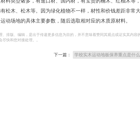
板材料类型诸多，有進口材、国内材，有宝贵的楠木、红柚木等
的有松木、松木等。因为绿化植物不一样，材性和价钱差距非常
身运动场地的具体主要参数，随后选取相对应的木质原材料。
理、排版、编辑，是出于传递更多信息为目的，并不意味着赞同其观点或证实其内容
会尽快和您对接处理。。
下一篇：
学校实木运动地板保养重点是什么