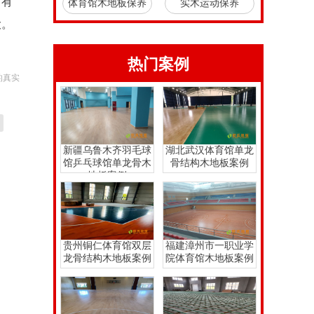
，有
体育馆木地板保养
实木运动保养
大。
热门案例
的真实
新疆乌鲁木齐羽毛球
湖北武汉体育馆单龙
馆乒乓球馆单龙骨木
骨结构木地板案例
地板案例
贵州铜仁体育馆双层
福建漳州市一职业学
龙骨结构木地板案例
院体育馆木地板案例