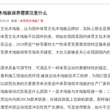
木地板保养需要注意什么
9:54:33
来源：
体育馆木地板厂家
育文化木地板，认为国外体育文化木地板品牌好，实际上那全是
内体育文化木地板不比国外的差。例如在我国某国内体育文化木
达亚运会，2019男篮**杯等重特大**性体育竞赛展览馆特定服务
育竞赛木地板销售市场有关键度。大伙儿能够多关心在我国国内
的需求具备可调节性，可满足不一样体育运动对磨擦特性的规定
量和施工现场自然环境.健身运动木地板技术工程师，为我们普
可以按照自身的主要要求来决策选中体育场馆木地板的生产厂家
木地板移动式安裝是什么原因？一是木地板与木地板联接一体；
旁边向内刷20CM胶来联接；在铺设路面上也刷粘胶接。那样做
因遭受外部运动强度冲击性而产生挪动。可是使用繁杂，如今不