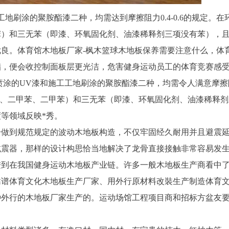
地刷涂的聚胺酯漆二种，均需达到摩擦阻力0.4-0.6的规定。在
苯）和三无苯（即漆、环氧固化剂、油漆稀释剂三项没有苯），
良。体育馆木地板厂家-枫木篮球木地板保养需要注意什么，体
腊，便会收控制面板层更光洁，危害健身运动员工的体育竞赛感
喷涂的UV漆和施工工地刷涂的聚胺酯漆二种，均需令人满意摩擦
（即苯、二甲苯、二甲苯）和三无苯（即漆、环氧固化剂、油漆稀释
等领域反映*秀。
分做到规范规定的波动木地板构造，不仅牢固经久耐用并且避震
减震器，那样的设计构思恰当地解决了龙骨直接接触非常容易发
本进到在我国健身运动木地板产业链。许多一般木地板生产商看中
靠谱体育文化木地板生产厂家、用外行原材料改裝生产制造体育
种外行的木地板厂家生产的。运动场馆工程项目商和招标方盆友