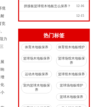
12-16
拼接板篮球馆木地板怎么保养？
环境
且耐
12-15
育竞
受。
热门标签
阻力
剂三
体育木地板保养
体育馆木地板维护
篮球场木地板保养
篮球场馆木地板保
延展
养
生响
运动木地板保养
篮球馆木地板保养
了增
文化
室内篮球木地板保
篮球场地板维护
养
要小
篮球木地板保养