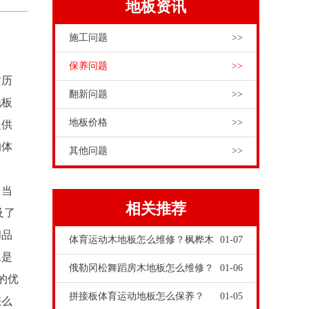
地板资讯
施工问题
>>
保养问题
>>
黄历
翻新问题
>>
地板
地板价格
>>
提供
的体
其他问题
>>
。当
相关推荐
及了
和品
体育运动木地板怎么维修？枫桦木
01-07
二是
俄勒冈松舞蹈房木地板怎么维修？
01-06
的优
拼接板体育运动地板怎么保养？
01-05
怎么