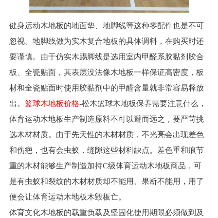
健身运动木地板的地面垫、地脚线等这种零配件也是不可
忽视。地脚线做为实木复合地板的具体调料，在购买时还
要谨慎。由于仿实木踢脚线是选用室内甲醛系胶黏剂胶合
板、全瓷贴面，其表层没法像木地板一样保证高密度，板
材和全瓷贴面时使用胶黏剂中的甲醛含量就非常容易释放
出。
篮球木地板价格
-松木篮球木地板保养需要注意什么，
体育运动木地板生产制造原料不可以避而远之，要严苛挑
选木材材质。由于先天性的木材材质，不光亮会出现差色
和伤疤，也有会虫蚁，缝隙这些材料缺点。差色重和痕节
重的木材能够生产制造加持C级体育运动木地板商品，可
是有虫蚁和裂纹的木材材质却不能用。果断不能用，用了
便会让体育运动木地板木毁板亡。
体育文化木地板的载重负载及坚固化使用期限必须做到及