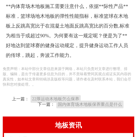
**内体育场木地板施工需要注意什么，依据**际性产品**
标准，篮球场地木地板的弹性性能指标，标准篮球在木地
板上反跳高宽比于在混凝土地面反跳高宽比的百分数,标准
为相当于或超过90%。为何要有这一规定呢？便是为了**
好地达到篮球赛的健身运动规定，提升健身运动工作人员
的传球，跳起，奔波工作能力。
免责声明：本站中部分文章信息来源于网络，本站只负责对文章进行整理、排
版、编辑，是出于传递更多信息为目的，并不意味着赞同其观点或证实其内容的
真实性，如本站文章和转稿涉及版权等问题，请作者在及时联系本站，我们会尽
快和您对接处理。。
上一篇：
22厚运动木地板怎么保养
下一篇：
国内体育场木地板保养重点是什么
地板资讯