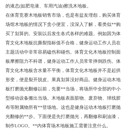
的液态(如肥皂液、车用汽油)擦洗木地板。
在体育竞赛木地板销售市场，也是有盆友埋怨，购买体育
场馆木地板的情况下贪小便宜，没深入了解，看类似**购
买了划算的。安裝以后发生各式各样的难题。例如因为体
育文化木地板抗撕裂指标值不合格，健身运动工作人员在
主题活动中非常容易磕伤和碰伤。体育文化木地板控制面
板摩擦阻力不科谱，健身运动工作人员常常摔倒跌伤。体
育文化木地板含水量不平衡，体育文化木地板并不是起拱
形变，便是裂开脱皮。果真划算没好商品。健身运动木地
板打磨抛光翻修以前，先要**当场，将场所中全部的中小
型移动设备搬出当场。木地板表面脏物、废弃物、球线胶
布等附属物所有**登场地。这也是健身运动木地板打磨抛
光翻修的**步。下面便是先打磨抛光，再翻修和刷油漆，
制作LOGO。**内体育场木地板施工需要注意什么。