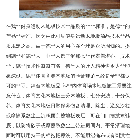
在我**健身运动木地板技术**品质的****标准，是德**的
产品**标准。因为由此可见健身运动木地板商品技术**品
质规定之高。由于德**人的用心在全球是众所周知的。提
到德**和德**人，中**人都了解那么**代表着潜心、技术
**，德**技术性赫赫有名，德**人的匠人精神也令大**印
象深刻。德**体育竞赛木地坂的验证规范已经是全**都认
可的**际。舞台木地板品牌-**内体育场木地板施工需要注
意什么，体育文化木地板三分木地板，七分安裝，十分保
养。体育文化木地板日常保养包含清理、除尘，避免沙粒
或摩擦系数尘土沉积而刮擦地板表层。可在门口摆放擦鞋
底，以防将砂子或摩擦系数尘土带进房间内。平常清理地
面时可以用持干的棉拖把擦洗。不能用湿拖布或有刺激性