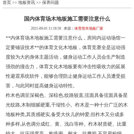
首页
>>
地板资讯
>>
保养问题
国内体育场木地板施工需要注意什么
2021-09-01 11:18:58
来源：
体育馆木地板厂家
**内体育场木地板施工需要注意什么，房间内运动场馆一
定要铺设技术**的体育文化木地板，体育竞赛全是运动强
度较为大的身体主题活动，健身运动工作人员会生产制造
强劲的撞击力，体育文化木地板要有冲击性吸收力的延展
性避震系统软件，能够合理防止健身运动工作人员遭受损
害，与此同时提高健身运动特性。
柞木色调呈深褐色、深棕色,纹路较直,弦面具备弦面具备星
光纹路,木制细腻硬重,干缩性小。柞木是一种十分广泛的木
地板种类,其质感硬实,备受大伙儿的钟爱,但柞木又分成多
种多样,从色调分成红、黄、浅白等种。柞木材质硬、比重
特大、抗压强度高、构造密。耐水、抗磨损,不容易粉细